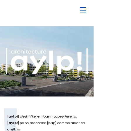
|aylp!|
c’est l’Atelier Yoann Lopes-Pereira.
|aylp!|
ça se prononce [hεlp] comme aider en
anglais.