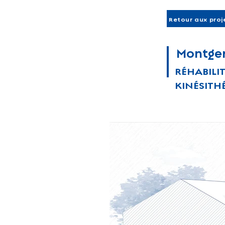
Retour aux proj
Montge
RÉHABILI
KINÉSITH