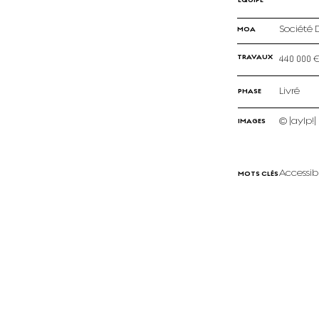
Société
MOA
TRAVAUX
440 000 
Livré
PHASE
© |aylp!|
IMAGES
Accessib
MOTS CLÉS