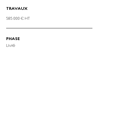
TRAVAUX
585 000 € HT
PHASE
Livré
© |aylp!|
IMAGES
MOTS CLÉS